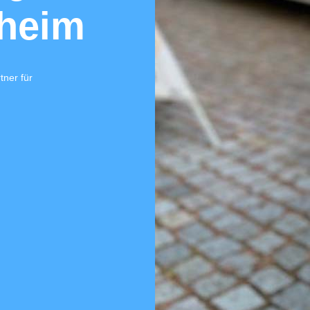
nach D
30
Wir sind ein zertifiziertes Fac
Untersuchung gem. DIN 1986-3
Zum Angebotsservice