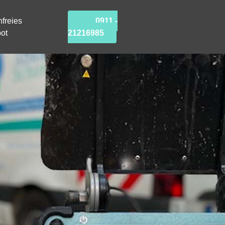
freies
0911 -
ot
21216985
V-
uchung