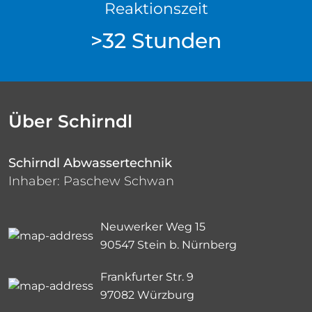
Reaktionszeit
>32 Stunden
Über Schirndl
Schirndl Abwassertechnik
Inhaber: Paschew Schwan
Neuwerker Weg 15
90547 Stein b. Nürnberg
Frankfurter Str. 9
97082 Würzburg