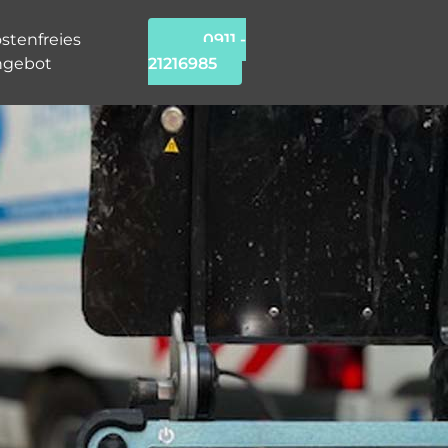
stenfreies
0911 -
ngebot
21216985
chung