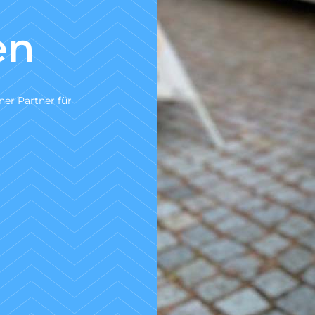
nach DIN
30
Wir sind ein zertifiziertes Fachuntern
Untersuchung gem. DIN 1986-30.
Zum Angebotsservice