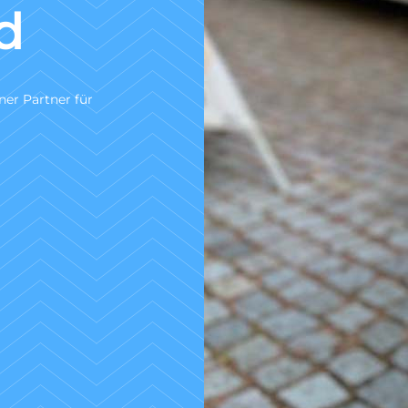
nach DIN
30
Wir sind ein zertifiziertes Fachuntern
Untersuchung gem. DIN 1986-30.
Zum Angebotsservice