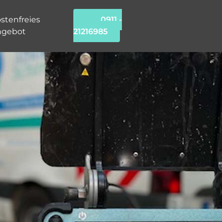
stenfreies
0911 -
ngebot
21216985
chung