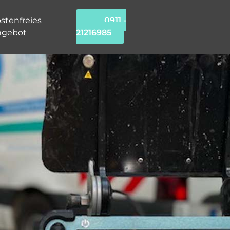
stenfreies
0911 -
ngebot
21216985
chung