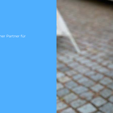
nach DIN
30
Wir sind ein zertifiziertes Fachuntern
Untersuchung gem. DIN 1986-30.
Zum Angebotsservice