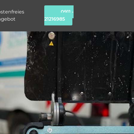
stenfreies
0911 -
ngebot
21216985
chung