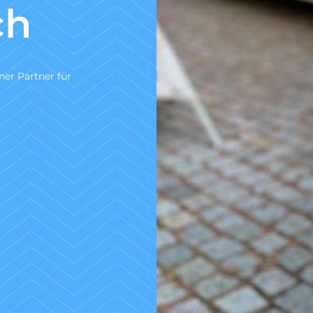
nach DIN
30
Wir sind ein zertifiziertes Fachuntern
Untersuchung gem. DIN 1986-30.
Zum Angebotsservice