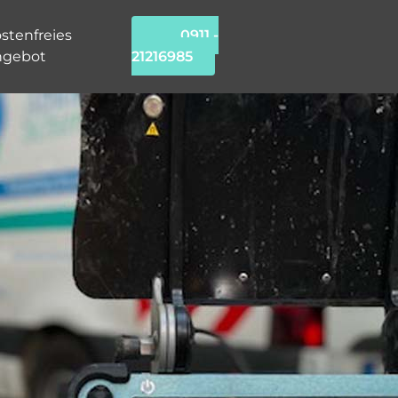
stenfreies
0911 -
ngebot
21216985
hung