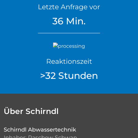
Letzte Anfrage vor
36 Min.
Reaktionszeit
>32 Stunden
Über Schirndl
Schirndl Abwassertechnik
Inhaber: Paschew Schwan