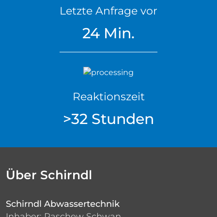
Letzte Anfrage vor
24 Min.
Reaktionszeit
>32 Stunden
Über Schirndl
Schirndl Abwassertechnik
Inhaber: Paschew Schwan