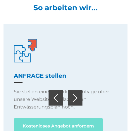
So arbeiten wir...
ANFRAGE stellen
Sie stellen eine individuelle Anfrage über
unsere Website und laden den
Previous
Next
Entwässerungsplan hoch.
Kostenloses Angebot anfordern