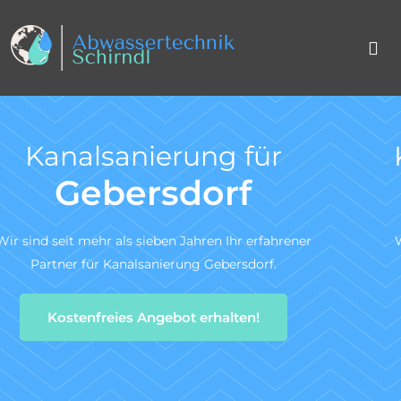
Kanal TV-Untersuchun
nach DIN 1986-30
r
Wir sind ein zertifiziertes Fachunternehmen für di
Kanal-TV-Untersuchung gem. DIN 1986-30.
Zum Angebotsservice