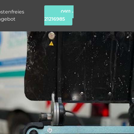
stenfreies
0911 -
ngebot
21216985
-
chung