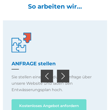
So arbeiten wir...
ANFRAGE stellen
Sie stellen eine individuelle Anfrage über
Previous
Next
unsere Website und laden den
Entwässerungsplan hoch.
Kostenloses Angebot anfordern