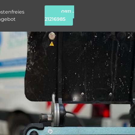
stenfreies
0911 -
ngebot
21216985
Kanal TV-
Untersuchung